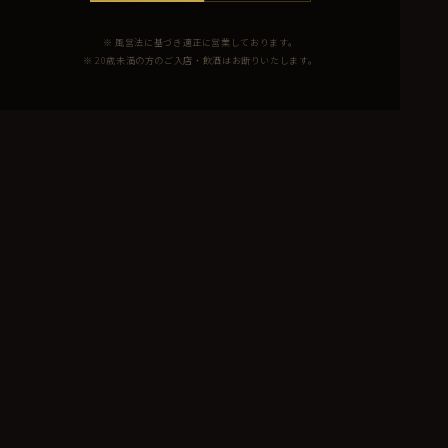
※ 風営法に基づき適正に営業しております。
※ 20歳未満の方のご入店・飲酒はお断りいたします。