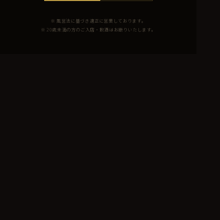
※ 風営法に基づき適正に営業しております。
※ 20歳未満の方のご入店・飲酒はお断りいたします。