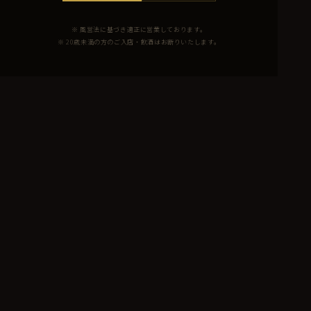
※ 風営法に基づき適正に営業しております。
※ 20歳未満の方のご入店・飲酒はお断りいたします。